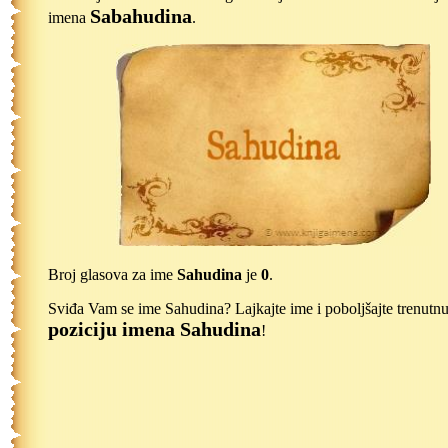
Sabahudina
imena
.
Broj glasova za ime
Sahudina
je
0
.
Sviđa Vam se ime Sahudina? Lajkajte ime i poboljšajte trenutn
poziciju imena Sahudina
!