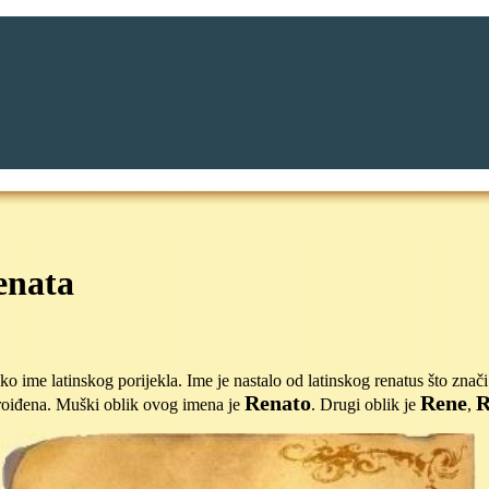
enata
ko ime latinskog porijekla. Ime je nastalo od latinskog renatus što zna
Renato
Rene
R
roiđena. Muški oblik ovog imena je
. Drugi oblik je
,