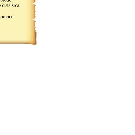
čista srca.
pomoću