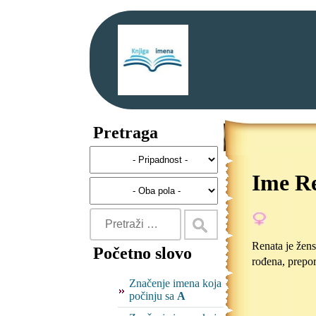
Pretraga
Ime R
Renata je žens
Početno slovo
rođena, prepo
Značenje imena koja
počinju sa
A