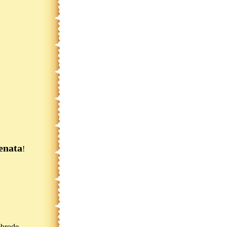
enata
!
ebrode