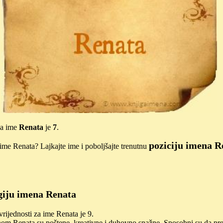
za ime
Renata
je
7
.
poziciju imena R
me Renata? Lajkajte ime i poboljšajte trenutnu
iju imena Renata
ijednosti za ime Renata je 9.
om Renata su poštene, kreativne i duhovno snažne. Sposobni su da pr