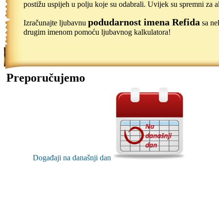
postižu uspijeh u polju koje su odabrali. Uvijek su spremni za a
podudarnost imena Refida
Izračunajte ljubavnu
sa ne
drugim imenom pomoću ljubavnog kalkulatora!
Preporučujemo
Događaji na današnji dan