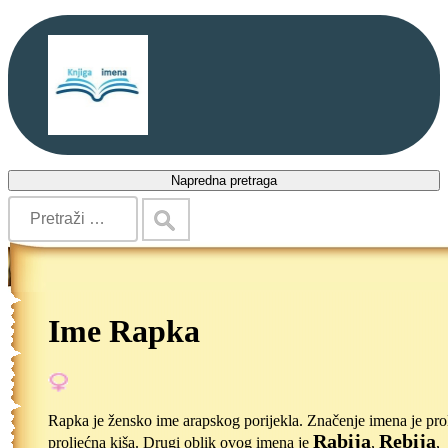
Napredna pretraga
Ime Rapka
Rapka je žensko ime arapskog porijekla. Značenje imena je prol
Rabija
Rebija
proljećna kiša. Drugi oblik ovog imena je
,
,