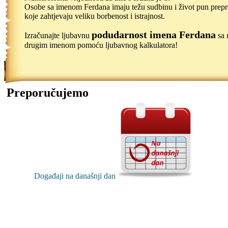
Osobe sa imenom Ferdana imaju težu sudbinu i život pun prep
koje zahtjevaju veliku borbenost i istrajnost.
podudarnost imena Ferdana
Izračunajte ljubavnu
sa 
drugim imenom pomoću ljubavnog kalkulatora!
Preporučujemo
Događaji na današnji dan