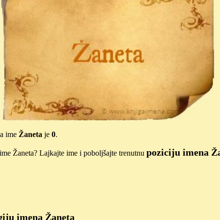
za ime
Žaneta
je
0
.
poziciju imena Ž
me Žaneta? Lajkajte ime i poboljšajte trenutnu
iju imena Žaneta