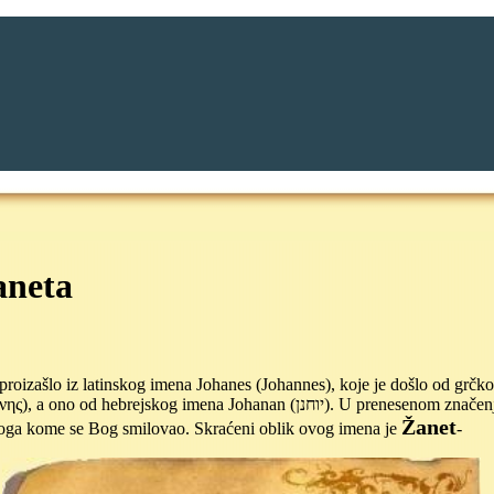
aneta
proizašlo iz latinskog imena Johanes (Johannes), koje je došlo od grčk
ono od hebrejskog imena Johanan (יוחנן). U prenesenom značenju
Žanet
noga kome se Bog smilovao. Skraćeni oblik ovog imena je
-