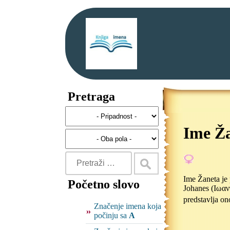
Pretraga
Ime Ž
Ime Žaneta je 
Početno slovo
Johanes (Ιωαννης), a 
predstavlja o
Značenje imena koja
počinju sa
A