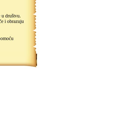
 u društvu.
če i obrazuju
pomoću