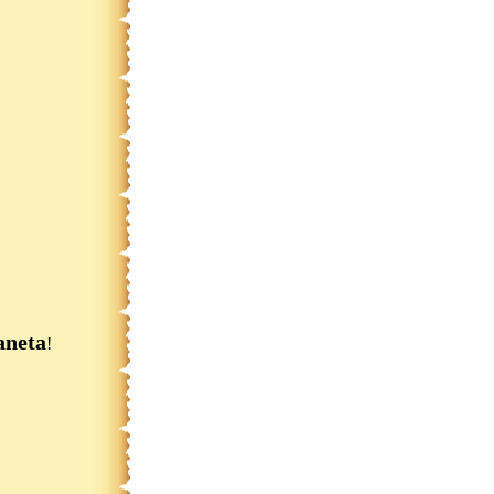
aneta
!