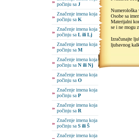
počinju sa
J
Numerološka vr
Značenje imena koja
Osobe sa imeno
počinju sa
K
Materijalni ko
se i ne mogu z
Značenje imena koja
počinju sa
L ili Lj
Izračunajte l
Značenje imena koja
ljubavnog kalk
počinju sa
M
Značenje imena koja
počinju sa
N ili Nj
Značenje imena koja
počinju sa
O
Značenje imena koja
počinju sa
P
Značenje imena koja
počinju sa
R
Značenje imena koja
počinju sa
S ili Š
Značenje imena koja