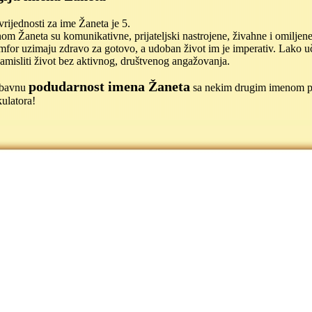
ijednosti za ime Žaneta je 5.
m Žaneta su komunikativne, prijateljski nastrojene, živahne i omiljene
mfor uzimaju zdravo za gotovo, a udoban život im je imperativ. Lako u
amisliti život bez aktivnog, društvenog angažovanja.
podudarnost imena Žaneta
jubavnu
sa nekim drugim imenom 
ulatora!