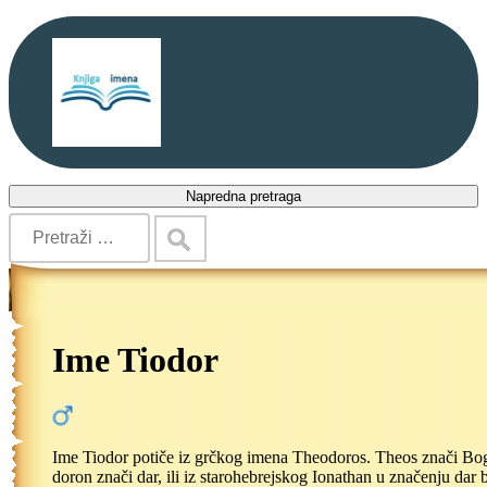
Napredna pretraga
Ime Tiodor
Ime Tiodor potiče iz grčkog imena Theodoros. Theos znači Bo
doron znači dar, ili iz starohebrejskog Ionathan u značenju dar b