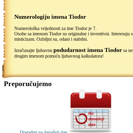
Numerologiju imena Tiodor
Numerološka vrijednosti za ime Tiodor je 7.
Osobe sa imenom Tiodor su originalne i inventivni. Interesuju s
misticizam. Ozbiljni su, odani i stabilni.
podudarnost imena Tiodor
Izračunajte ljubavnu
sa n
drugim imenom pomoću ljubavnog kalkulatora!
Preporučujemo
Događaji na današnji dan