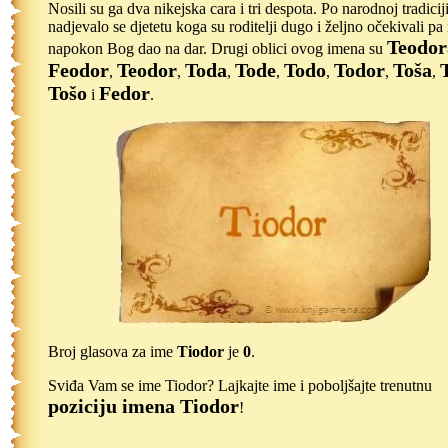
Nosili su ga dva nikejska cara i tri despota. Po narodnoj tradicij
nadjevalo se djetetu koga su roditelji dugo i željno očekivali pa
Teodor
napokon Bog dao na dar. Drugi oblici ovog imena su
Feodor
Teodor
Toda
Tode
Todo
Todor
Toša
,
,
,
,
,
,
,
Tošo
Fedor
i
.
Broj glasova za ime
Tiodor
je
0
.
Sviđa Vam se ime Tiodor? Lajkajte ime i poboljšajte trenutnu
poziciju imena Tiodor
!