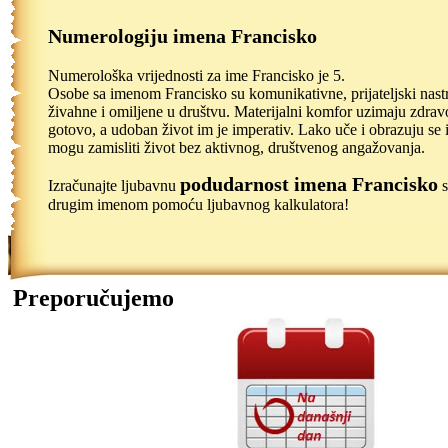
Numerologiju imena Francisko
Numerološka vrijednosti za ime Francisko je 5.
Osobe sa imenom Francisko su komunikativne, prijateljski nast
živahne i omiljene u društvu. Materijalni komfor uzimaju zdrav
gotovo, a udoban život im je imperativ. Lako uče i obrazuju se 
mogu zamisliti život bez aktivnog, društvenog angažovanja.
podudarnost imena Francisko
Izračunajte ljubavnu
s
drugim imenom pomoću ljubavnog kalkulatora!
Preporučujemo