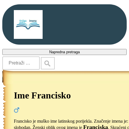
Napredna pretraga
Ime Francisko
Francisko je muško ime latinskog porijekla. Značenje imena je:
Franciska
slobodan. Ženski oblik ovog imena je
. Skraćeni 