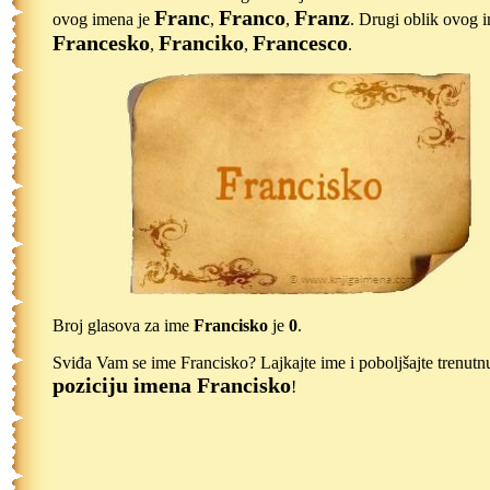
Franc
Franco
Franz
ovog imena je
,
,
. Drugi oblik ovog 
Francesko
Franciko
Francesco
,
,
.
Broj glasova za ime
Francisko
je
0
.
Sviđa Vam se ime Francisko? Lajkajte ime i poboljšajte trenutn
poziciju imena Francisko
!