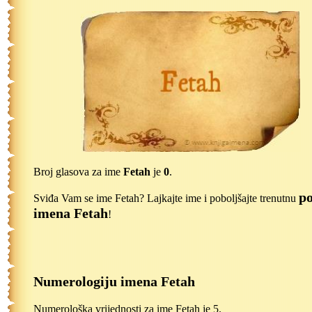
Broj glasova za ime
Fetah
je
0
.
po
Sviđa Vam se ime Fetah? Lajkajte ime i poboljšajte trenutnu
imena Fetah
!
Numerologiju imena Fetah
Numerološka vrijednosti za ime Fetah je 5.