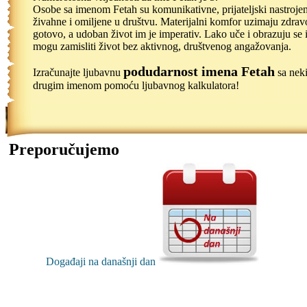
Osobe sa imenom Fetah su komunikativne, prijateljski nastroje
živahne i omiljene u društvu. Materijalni komfor uzimaju zdrav
gotovo, a udoban život im je imperativ. Lako uče i obrazuju se 
mogu zamisliti život bez aktivnog, društvenog angažovanja.
podudarnost imena Fetah
Izračunajte ljubavnu
sa nek
drugim imenom pomoću ljubavnog kalkulatora!
Preporučujemo
Događaji na današnji dan