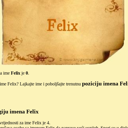
za ime
Felix
je
0
.
poziciju imena Fel
me Felix? Lajkajte ime i poboljšajte trenutnu
iju imena Felix
ijednosti za ime Felix je 4.
rečava osobe sa imenom Felix da naprave veći uspijeh. Spori su u djel