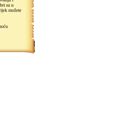
bri su u
uvijek možete
moću