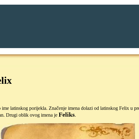
lix
 ime latinskog porijekla. Značenje imena dolazi od latinskog Felix u p
Feliks
šan. Drugi oblik ovog imena je
.