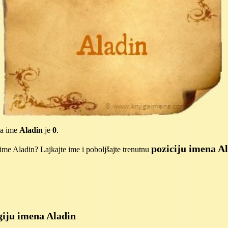
za ime
Aladin
je
0
.
poziciju imena A
me Aladin? Lajkajte ime i poboljšajte trenutnu
iju imena Aladin