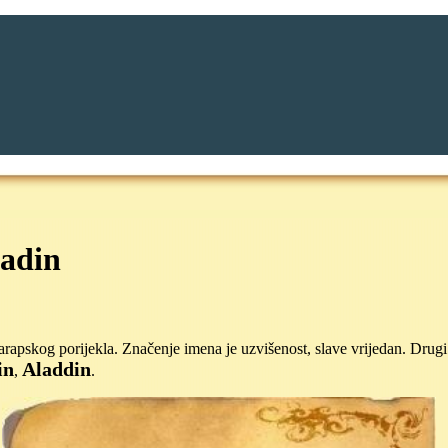
ladin
arapskog porijekla. Značenje imena je uzvišenost, slave vrijedan. Drug
in
Aladdin
,
.