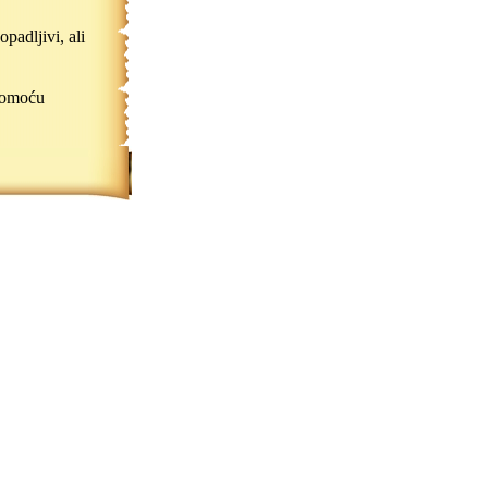
padljivi, ali
.
pomoću