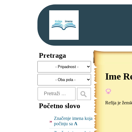
Pretraga
Ime Re
Refija je žens
Početno slovo
Značenje imena koja
počinju sa
A