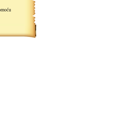
omoću