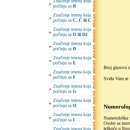
Značenje imena koja
počinju sa
B
Značenje imena koja
počinju sa
C, Č ili Ć
Značenje imena koja
počinju sa
D ili Dž
Značenje imena koja
počinju sa
Đ
Značenje imena koja
počinju sa
E
Broj glasova 
Značenje imena koja
počinju sa
F
Sviđa Vam se i
Značenje imena koja
počinju sa
G
Značenje imena koja
počinju sa
H
Numerolog
Značenje imena koja
Numerološka vr
počinju sa
I
Osobe sa imen
teškoće u živo
Značenje imena koja