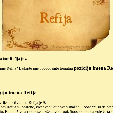
za ime
Refija
je
4
.
poziciju imena Re
me Refija? Lajkajte ime i poboljšajte trenutnu
iju imena Refija
ijednosti za ime Refija je 9.
om Refija su poštene, kreativne i duhovno snažne. Sposobni su da pr
tu. Rutinu života podnose lakše nego drugi. Sposobni su da vole čista s