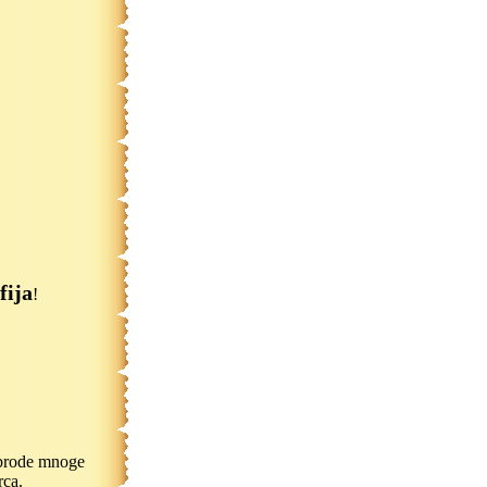
fija
!
ebrode mnoge
rca.