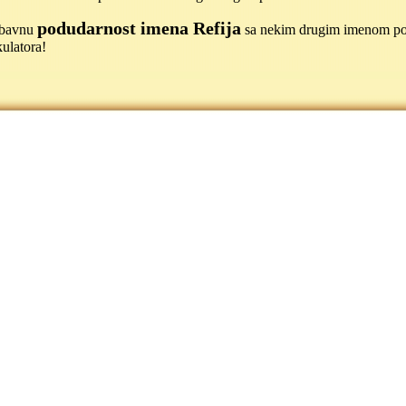
podudarnost imena Refija
jubavnu
sa nekim drugim imenom p
ulatora!