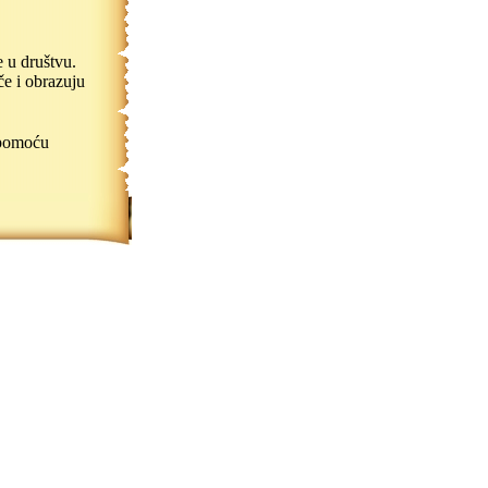
 u društvu.
če i obrazuju
pomoću