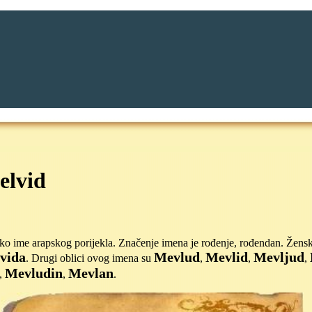
elvid
ko ime arapskog porijekla. Značenje imena je rođenje, rođendan. Žensk
vida
Mevlud
Mevlid
Mevljud
. Drugi oblici ovog imena su
,
,
,
Mevludin
Mevlan
,
,
.