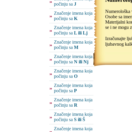
počinju sa
J
Numerološka v
Značenje imena koja
Osobe sa imeno
počinju sa
K
Materijalni ko
se i ne mogu z
Značenje imena koja
počinju sa
L ili Lj
Izračunajte l
Značenje imena koja
ljubavnog kalk
počinju sa
M
Značenje imena koja
počinju sa
N ili Nj
Značenje imena koja
počinju sa
O
Značenje imena koja
počinju sa
P
Značenje imena koja
počinju sa
R
Značenje imena koja
počinju sa
S ili Š
Značenje imena koja