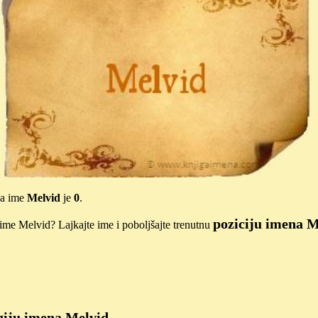
za ime
Melvid
je
0
.
poziciju imena M
ime Melvid? Lajkajte ime i poboljšajte trenutnu
iju imena Melvid