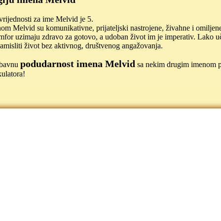
rijednosti za ime Melvid je 5.
m Melvid su komunikativne, prijateljski nastrojene, živahne i omiljene
mfor uzimaju zdravo za gotovo, a udoban život im je imperativ. Lako u
amisliti život bez aktivnog, društvenog angažovanja.
podudarnost imena Melvid
jubavnu
sa nekim drugim imenom 
ulatora!