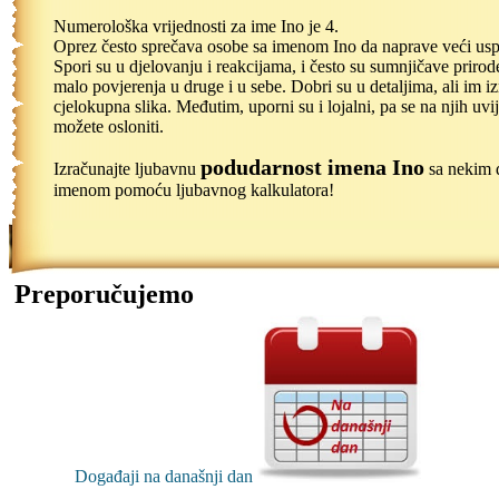
Numerološka vrijednosti za ime Ino je 4.
Oprez često sprečava osobe sa imenom Ino da naprave veći usp
Spori su u djelovanju i reakcijama, i često su sumnjičave prirod
malo povjerenja u druge i u sebe. Dobri su u detaljima, ali im i
cjelokupna slika. Međutim, uporni su i lojalni, pa se na njih uvi
možete osloniti.
podudarnost imena Ino
Izračunajte ljubavnu
sa nekim 
imenom pomoću ljubavnog kalkulatora!
Preporučujemo
Događaji na današnji dan