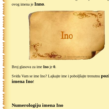
Inno
ovog imena je
.
Broj glasova za ime
Ino
je
0
.
poz
Sviđa Vam se ime Ino? Lajkajte ime i poboljšajte trenutnu
imena Ino
!
Numerologiju imena Ino