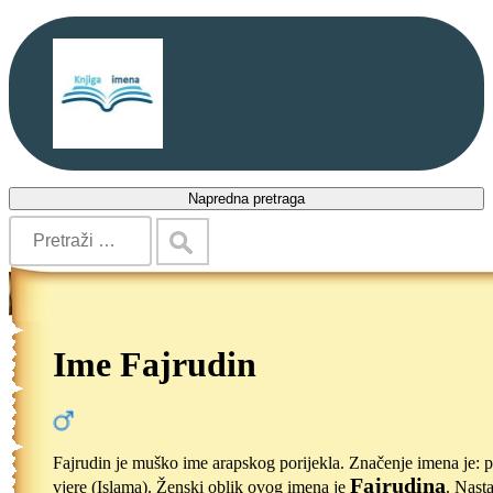
Napredna pretraga
Ime Fajrudin
Fajrudin je muško ime arapskog porijekla. Značenje imena je: 
Fajrudina
vjere (Islama). Ženski oblik ovog imena je
. Nast