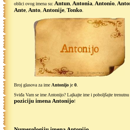
Antun
Antonia
Antonio
Anto
oblici ovog imena su:
,
,
,
Ante
Anto
Antonije
Tonko
,
,
,
.
Broj glasova za ime
Antonijo
je
0
.
Sviđa Vam se ime Antonijo? Lajkajte ime i poboljšajte trenutnu
poziciju imena Antonijo
!
Numerologiju imena Antonijo